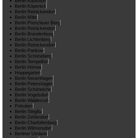
Berlin Kaulsdorf
Berlin Köpenick
Berlin Reinickendorf
Berlin Mitte
Berlin Prenzlauer Berg
Berlin Reinickendorf
Berlin Brandenburg
Berlin Lichtenberg
Berlin Reinickendorf
Berlin Pankow
Berlin Schöneberg
Berlin Tempelhof
Berlin Hönow
Hoppegarten
Berlin Neuenhagen
Berlin Petershagen
Berlin Schöneiche
Berlin Vogelsdorf
Berlin Waldesruh
Potsdam
Berlin Steglitz
Berlin Zehlendorf
Berlin Charlottenburg
Berlin Wilmersdorf
Berliner Umland