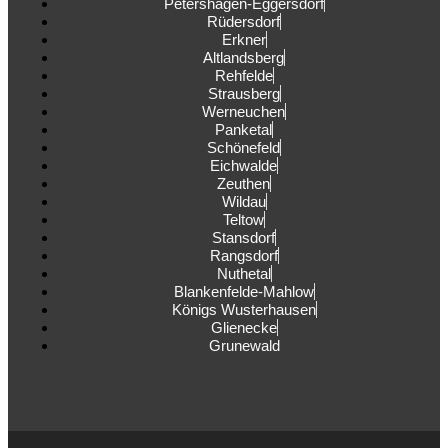
Petershagen-Eggersdorf
Rüdersdorf
Erkner
Altlandsberg
Rehfelde
Strausberg
Werneuchen
Panketal
Schönefeld
Eichwalde
Zeuthen
Wildau
Teltow
Stansdorf
Rangsdorf
Nuthetal
Blankenfelde-Mahlow
Königs Wusterhausen
Glienecke
Grunewald