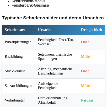
Schlussstein-Motive
Fensterbank-Gesimse
Typische Schadensbilder und deren Ursachen
Schadensart
Ursache
Dringlichkeit
Feuchtigkeit, Frost-Tau-
Putzabplatzungen
Hoch
Wechsel
Setzungen, thermische
Rissbildung
Mittel
Spannungen
Alterung, mechanische
Stuckverluste
Hoch
Beschädigungen
Aufsteigende
Salzausblühungen
Mittel
Feuchtigkeit
Luftverschmutzung,
Verfärbungen
Niedrig
Algenbefall